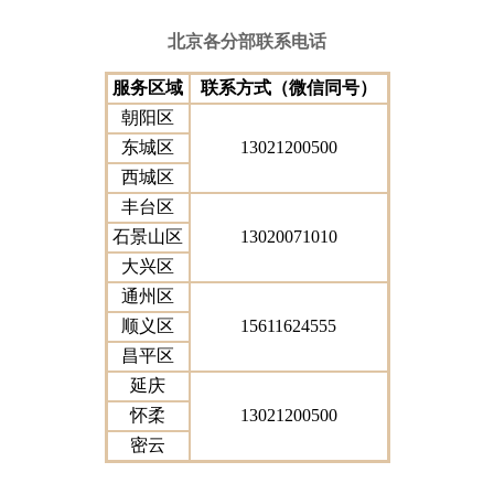
北京
各
分
部
联系
电话
服务区域
联系方式（微信同号）
朝阳区
东城区
13021200500
西城区
丰台区
石景山区
13020071010
大兴区
通州区
顺义区
15611624555
昌平区
延庆
怀柔
13021200500
密云